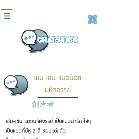
貼紙
藝人演員
牌
เซม-เซม แมวน้อย
มหัศจรรย์
創造者
เซม-เซม แมวมหัศจรรย์ เป็นแมวน่ารัก ใสๆ
เป็นแมวที่มีหู 2 สี ชอบแต่งตัว