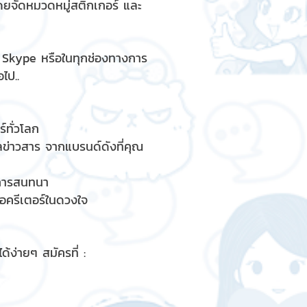
ดยจัดหมวดหมู่สติกเกอร์ และ
, Skype หรือในทุกช่องทางการ
ไป..
์ทั่วโลก
ูลข่าวสาร จากแบรนด์ดังที่คุณ
รการสนทนา
ื่อครีเตอร์ในดวงใจ
้ง่ายๆ สมัครที่ :