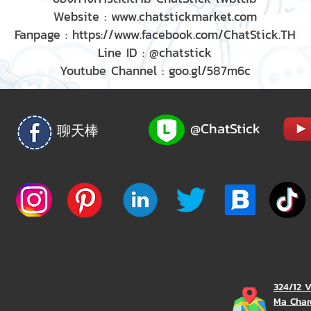
Website :
www.chatstickmarket.com
Fanpage :
https://www.facebook.com/ChatStick.TH
Line ID : @chatstick
Youtube Channel : goo.gl/587m6c
@ChatStick
聊天棒
324/12 
Ma Char