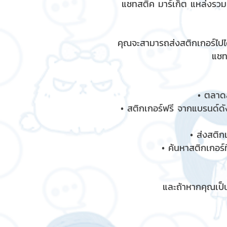
แชทสติ๊ค มาร์เก็ต แหล่งรว
คุณจะสามารถส่งสติกเกอร์ไปได
แชท
• ตลาดส
• สติกเกอร์ฟรี จากแบรนด์ดัง
• ส่งสติก
• ค้นหาสติกเกอร์ท
และถ้าหากคุณเป็น