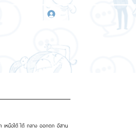
登入
作
請求報價
聯繫我們
าค เหนือใต้ ใต้ กลาง ออกตก อีสาน