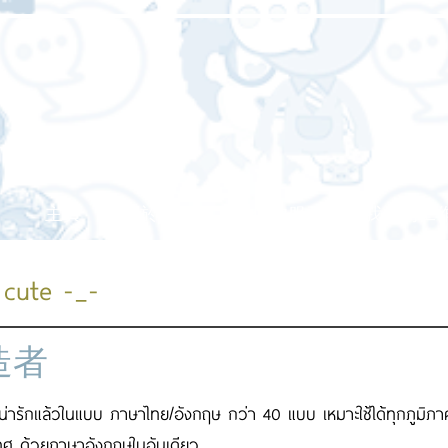
主頁
關於我們
我們的服務
我們的工
 cute -_-
造者
้น่ารักแล้วในแบบ ภาษาไทย/อังกฤษ กว่า 40 แบบ เหมาะใช้ได้ทุกภูมิภ
เทศ ด้วยภาษาอังกฤษในอันเดียว