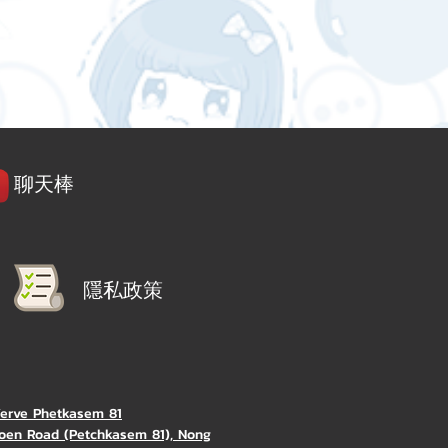
聊天棒
隱私政策
Verve Phetkasem 81
oen Road (Petchkasem 81), Nong