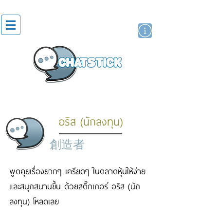
貼紙
藝人演員
牌
อริส (นักลงทุน)
創造者
พูดคุยเรื่องยากๆ เครียดๆ ในตลาดหุ้นให้ง่าย
และสนุกสนานขึ้น ด้วยสติ๊กเกอร์ อริส (นัก
ลงทุน) โหลดเลย