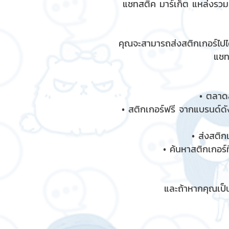
แชทสติ๊ค มาร์เก็ต แหล่งรว
คุณจะสามารถส่งสติกเกอร์ไปได
แชท
• ตลาดส
• สติกเกอร์ฟรี จากแบรนด์ดัง
• ส่งสติก
• ค้นหาสติกเกอร์ท
และถ้าหากคุณเป็น