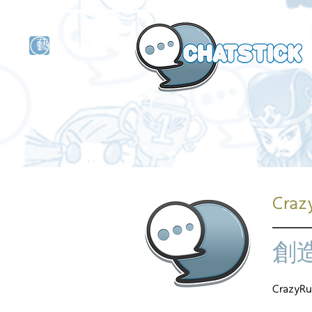
藝人演員
牌
Craz
創
CrazyRu