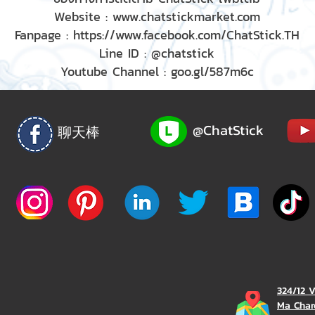
Website :
www.chatstickmarket.com
Fanpage :
https://www.facebook.com/ChatStick.TH
Line ID : @chatstick
Youtube Channel : goo.gl/587m6c
@ChatStick
聊天棒
324/12 
Ma Char