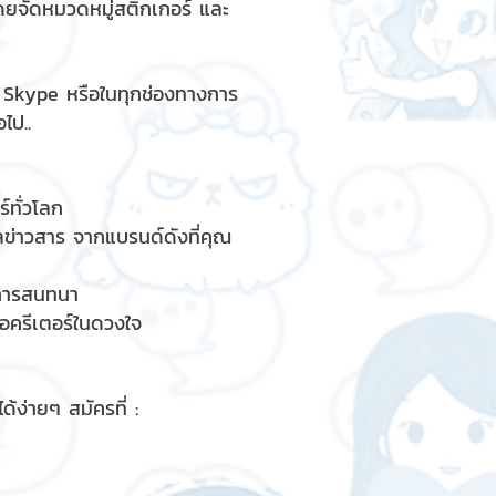
ดยจัดหมวดหมู่สติกเกอร์ และ
, Skype หรือในทุกช่องทางการ
ไป..
์ทั่วโลก
ูลข่าวสาร จากแบรนด์ดังที่คุณ
รการสนทนา
ื่อครีเตอร์ในดวงใจ
้ง่ายๆ สมัครที่ :