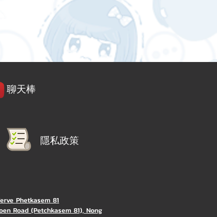
聊天棒
隱私政策
Verve Phetkasem 81
oen Road (Petchkasem 81), Nong