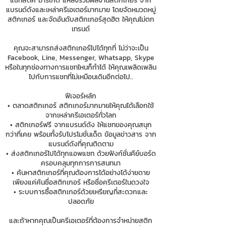
แชทสติ๊ค มาร์เก็ต แหล่งรวมผลงานสติกเกอร์ จาก
แบรนด์ดังและเหล่าครีเอเตอร์มากมาย โดยจัดหมวดหมู่
สติกเกอร์ และจัดอันดับสติกเกอร์สุดฮิต ให้คุณไม่ตก
เทรนด์
คุณจะสามารถส่งสติกเกอร์ไปได้ทุกที่ ไม่ว่าจะเป็น
Facebook, Line, Messenger, Whatsapp, Skype
หรือในทุกช่องทางการแชทไหนก็ทำได้ ให้คุณเพลิดเพลิน
ไปกับการแชทที่ไม่เหมือนเดิมอีกต่อไป..
ฟีเจอร์หลัก
• ตลาดสติกเกอร์ สติกเกอร์มากมายให้คุณได้เลือกใช้
จากเหล่าครีเอเตอร์ทั่วโลก
• สติกเกอร์ฟรี จากแบรนด์ดัง ให้แชทของคุณสนุก
กว่าที่เคย พร้อมทั้งรับโปรโมชั่นเด็ด ข้อมูลข่าวสาร จาก
แบรนด์ดังที่คุณติดตาม
• ส่งสติกเกอร์ไปได้ทุกแอพแชท ด้วยฟังก์ชั่นคีย์บอร์ด
ครอบคลุมทุกการการสนทนา
• ค้นหาสติกเกอร์ที่คุณต้องการได้อย่างได้ง่ายดาย
เพียงแค่ค้นชื่อสติกเกอร์ หรือชื่อครีเตอร์ในดวงใจ
• ระบบการซื้อสติกเกอร์ด้วยเหรียญที่สะดวกและ
ปลอดภัย
และถ้าหากคุณเป็นครีเอเตอร์ที่ต้องการจำหน่ายสติก