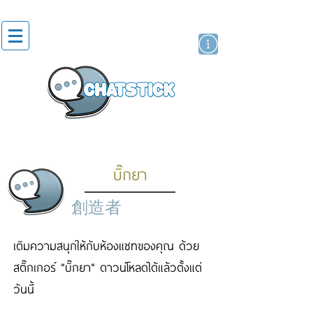
貼紙
藝人演員
牌
บิ๊กยา
創造者
เติมความสนุกให้กับห้องแชทของคุณ ด้วย
สติ๊กเกอร์ "บิ๊กยา" ดาวน์โหลดได้แล้วตั้งแต่
วันนี้