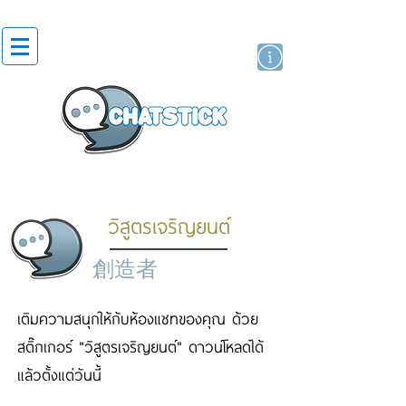
貼紙
藝人演員
牌
วิสูตรเจริญยนต์
創造者
เติมความสนุกให้กับห้องแชทของคุณ ด้วย
สติ๊กเกอร์ "วิสูตรเจริญยนต์" ดาวน์โหลดได้
แล้วตั้งแต่วันนี้