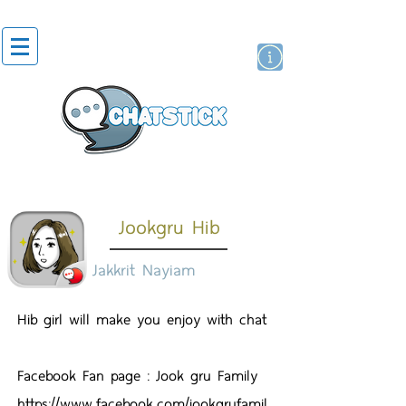
貼紙
藝人演員
牌
Jookgru Hib
Jakkrit Nayiam
Hib girl will make you enjoy with chat
Facebook Fan page : Jook gru Family
https://www.facebook.com/jookgrufamil