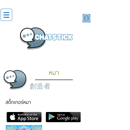
貼紙
藝人演員
牌
หมา
創造者
สติ๊กเกอร์หมา