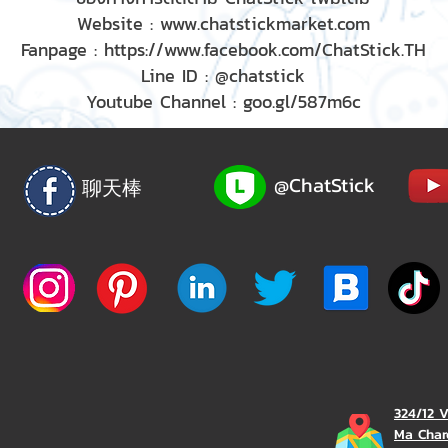
Website :
www.chatstickmarket.com
Fanpage :
https://www.facebook.com/ChatStick.TH
Line ID : @chatstick
Youtube Channel : goo.gl/587m6c
@ChatStick
聊天棒
324/12 
Ma Char