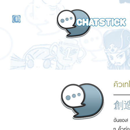
藝人演員
牌
คิวเท
創
อันยอง! 
ๆ คิ้วท์ก