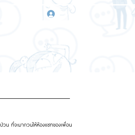
登入
作
請求報價
聯繫我們
ดป่วน ที่จะมากวนให้ห้องแชทของเพื่อน