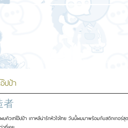
主頁
關於我們
我們的服務
我們的工
โอ๊ปป้า
造者
ผมคิวเทโอ๊ปป้า เกาหลีน่ารักหัวใจไทย วันนี้ผมมาพร้อมกับสติกเกอร์สุ
ว่าที่เคย