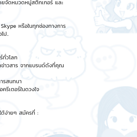
ดยจัดหมวดหมู่สติกเกอร์ และ
, Skype หรือในทุกช่องทางการ
ไป..
์ทั่วโลก
ูลข่าวสาร จากแบรนด์ดังที่คุณ
รการสนทนา
ื่อครีเตอร์ในดวงใจ
้ง่ายๆ สมัครที่ :