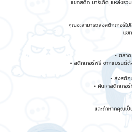
แชทสติ๊ค มาร์เก็ต แหล่งรว
คุณจะสามารถส่งสติกเกอร์ไปได
แชท
• ตลาดส
• สติกเกอร์ฟรี จากแบรนด์ดัง
• ส่งสติก
• ค้นหาสติกเกอร์ท
และถ้าหากคุณเป็น