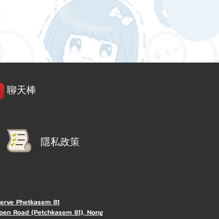
聊天棒
隱私政策
Verve Phetkasem 81
oen Road (Petchkasem 81), Nong