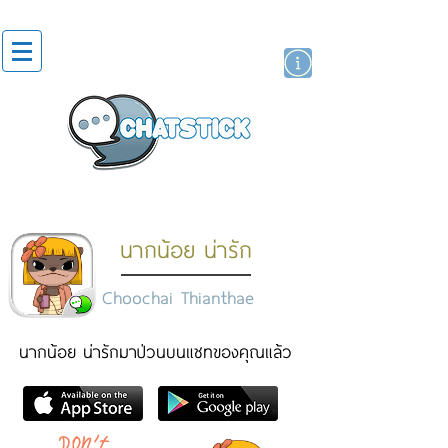
貼紙
藝人演員
牌
นากน้อย น่ารัก
Choochai Thianthae
นากน้อย น่ารักมาป่วนบนแชทของคุณแล้ว