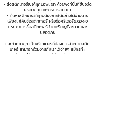
• ส่งสติกเกอร์ไปได้ทุกแอพแชท ด้วยฟังก์ชั่นคีย์บอร์ด
ครอบคลุมทุกการการสนทนา
• ค้นหาสติกเกอร์ที่คุณต้องการได้อย่างได้ง่ายดาย
เพียงแค่ค้นชื่อสติกเกอร์ หรือชื่อครีเตอร์ในดวงใจ
• ระบบการซื้อสติกเกอร์ด้วยเหรียญที่สะดวกและ
ปลอดภัย
และถ้าหากคุณเป็นครีเอเตอร์ที่ต้องการจำหน่ายสติก
เกอร์ สามารถร่วมงานกับเราได้ง่ายๆ สมัครที่ :
https://www.chatstickmarket.com
ช่องทางการติดตาม ChatStick เพิ่มเติม
Website :
www.chatstickmarket.com
Fanpage :
https://www.facebook.com/ChatStick.TH
Line ID : @chatstick
Youtube Channel : goo.gl/587m6c
084-010-4252
081-892-5954
085-833-6612